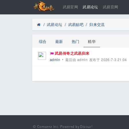
武易官网
武易论坛
武易官网
武易论坛
武易贴吧
归来交流
»
›
›
综合
最新
热门
精华
武易传奇之武易归来
•
admin
最后由
admin
发布于
2026-7-3 21:04
武
易
归
©
Comsenz Inc.
Powered by
Discuz!